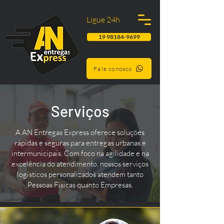
Ligue 24h
19 98184-9699
Fale conosco
Serviços
A AN Entregas Express oferece soluções
rápidas e seguras para entregas urbanas e
intermunicipais. Com foco na agilidade e na
excelência do atendimento, nossos serviços
logísticos personalizados atendem tanto
Pessoas Físicas quanto Empresas.