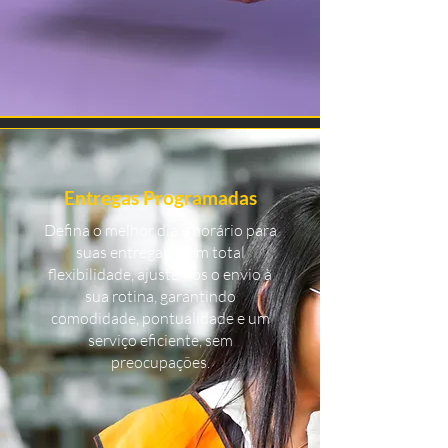
Entregas Programadas
Defina o melhor dia e horário para
suas entregas. Com total
flexibilidade, ajustamos o envio à
sua rotina, garantindo
comodidade, pontualidade e um
serviço eficiente, sem
preocupações.